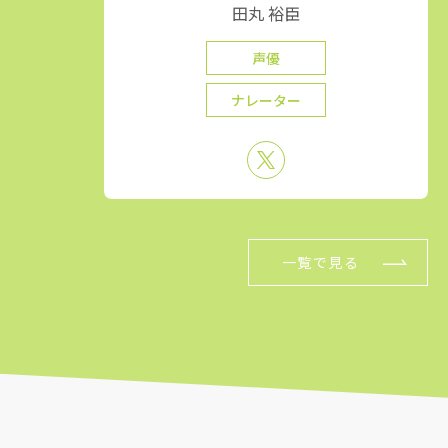
田丸 裕臣
声優
ナレーター
一覧で見る