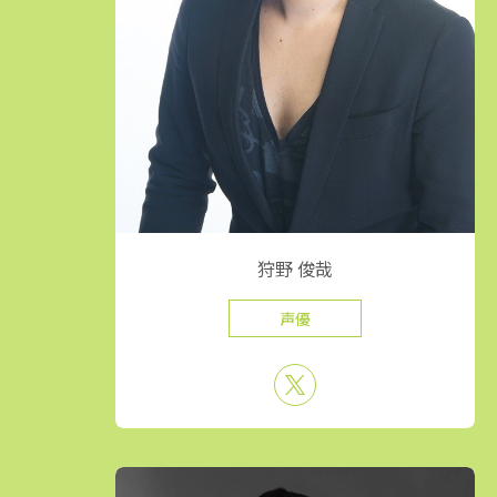
狩野 俊哉
声優