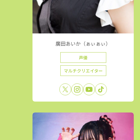
廣田あいか（ぁぃぁぃ）
声優
マルチクリエイター