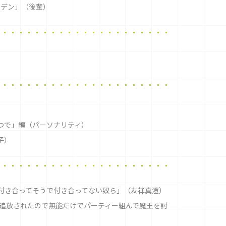
ーデン」（後輩）
リひとつで」編（パーソナリティ）
子）
付き合ってそうで付き合ってない奴ら」（友禅真澄）
追放されたので無能だけでパーティー組んで魔王を討