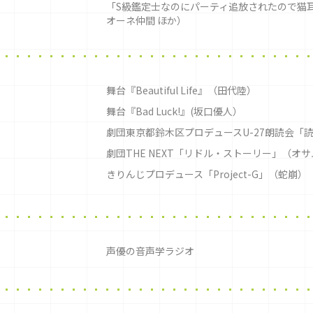
「S級鑑定士なのにパーティ追放されたので猫
オーネ仲間 ほか）
舞台『Beautiful Life』（田代陸）
舞台『Bad Luck!』(坂口優人）
劇団東京都鈴木区プロデュースU-27朗読会「読む
劇団THE NEXT「リドル・ストーリー」（オ
きりんじプロデュース「Project-G」（蛇崩）
声優の音声学ラジオ