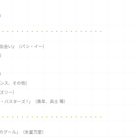
）
出会い』（パン・イー）
）
）
ランス、その他）
ンズリー）
バスターズ ! 」（青年、兵士 等）
es「虚飾のグール」（氷室万里）