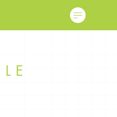
ILE
也