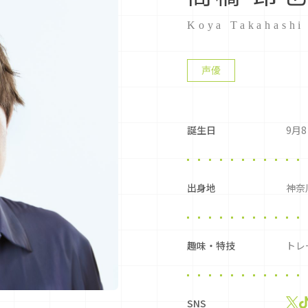
Koya Takahashi
声優
誕生日
9月
出身地
神奈
趣味・特技
トレ
SNS