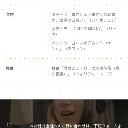
吹替
タテドラ「まさこん〜まさかの結婚
が、最高の出会い」（ジャオチェン）
タテドラ「LOVE COMPANY」（リュ
ウ）
タテドラ「ヨルムが好きな件（ケ
ン）」（テファン）
舞台
舞台「魔女エステリーゼの事件簿（贋
と軀編）」（ウィリアム・ホープ）
ぺた株式会社へのお問い合わせは、下記フォームよ