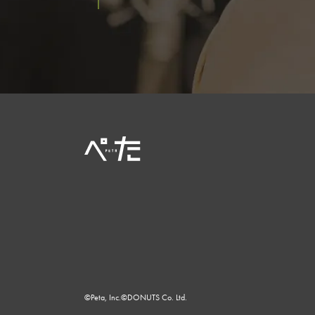
©Peta, Inc.
©DONUTS Co. Ltd.