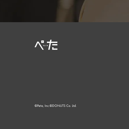
©Peta, Inc.
©DONUTS Co. Ltd.