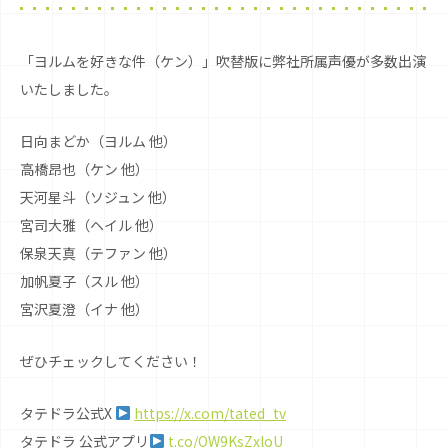
「ヨルムを好きな件（ケン）」吹替版に弊社所属声優が多数出演
いたしました。
日向まどか（ヨルム 他）
高橋昂也（ケン 他）
天河星斗（ソジュン 他）
宮司大雅（ヘイル 他）
保泉天真（テファン 他）
加帆夏子（スル 他）
宮沢夏澄（イナ 他）
ぜひチェックしてください！
タテドラ公式X
https://x.com/tated_tv
タテドラ 公式アプリ
t.co/OW9KsZxloU