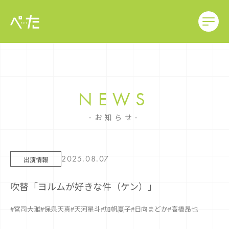
NEWS
お知らせ
2025.08.07
出演情報
吹替「ヨルムが好きな件（ケン）」
#宮司大雅
#保泉天真
#天河星斗
#加帆夏子
#日向まどか
#高橋昂也